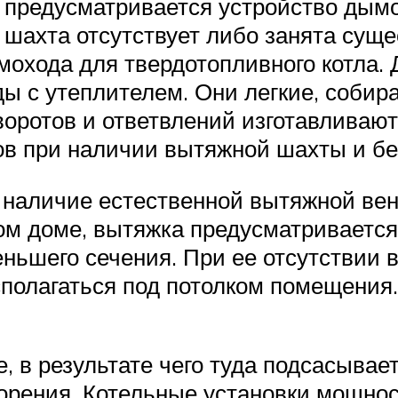
 предусматривается устройство дым
 шахта отсутствует либо занята сущ
охода для твердотопливного котла. 
 с утеплителем. Они легкие, собир
оворотов и ответвлений изготавливаю
 при наличии вытяжной шахты и без
 наличие естественной вытяжной вен
ом доме, вытяжка предусматривается
ньшего сечения. При ее отсутствии 
сполагаться под потолком помещения.
, в результате чего туда подсасывае
орения. Котельные установки мощно