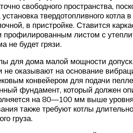
аточно свободного пространства, по
а установка твердотопливного котла 
очной, в пристройке. Ставится карка
 профилированным листом с утеплите
а не будет грязи.
лы для дома малой мощности допуск
и не оказывают на основание вибраци
ковым конвейером для подачи пелле
онный фундамент, который должен оп
лняется на 80—100 мм выше уровня 
вания также требуют котлы длительно
го груза.