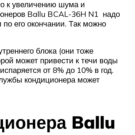
то к увеличению шума и
онеров Ballu BCAL-36H N1 надо
 по его окончании. Так можно
треннего блока (они тоже
орой может привести к течи воды
испаряется от 8% до 10% в год.
 службы кондиционера может
ионера Ballu