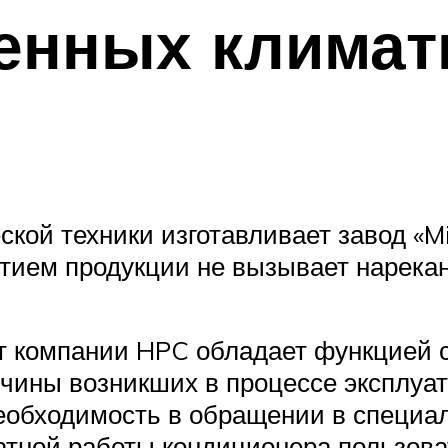
енных климат
кой техники изготавливает завод «M
тием продукции не вызывает нарека
т компании HPC обладает функцией с
чины возникших в процессе эксплуат
необходимость в обращении в специа
атной работы кондиционера пользов