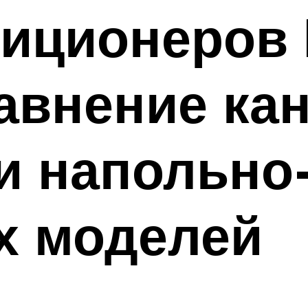
диционеров
авнение ка
и напольно
х моделей