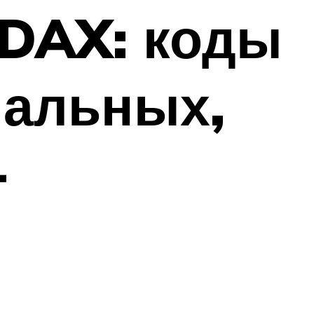
 DAX: коды
нальных,
-