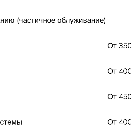
нию (частичное облуживание)
От 35
От 40
От 45
истемы
От 40