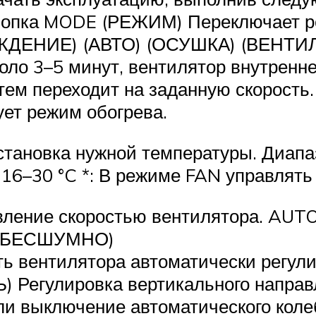
опка MODE (РЕЖИМ) Переключает ре
ДЕНИЕ) (АВТО) (ОСУШКА) (ВЕНТИЛ
оло 3–5 минут, вентилятор внутренн
атем переходит на заданную скорост
ует режим обогрева.
Установка нужной температуры. Диап
6–30 °C *: В режиме FAN управлять 
ление скоростью вентилятора. AU
 (БЕСШУМНО)
ь вентилятора автоматически регули
 Регулировка вертикального направл
 выключение автоматического кол