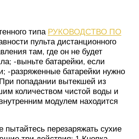
тенного типа
РУКОВОДСТВО ПО
вности пульта дистанционного
ления там, где он не будет
а; -выньте батарейки, если
и; -разряженные батарейки нужно
• При попадании вытекшей из
ьшим количеством чистой воды и
и внутренним модулем находится
Не пытайтесь перезаряжать сухие
ющие три действия: 1 Кнопка