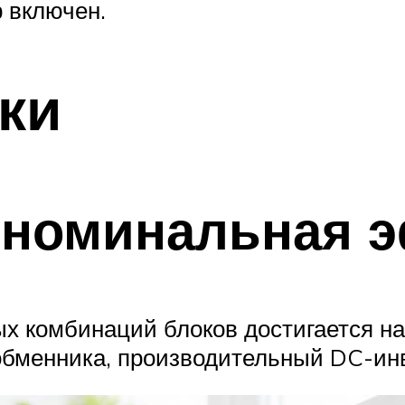
р включен.
ки
е номинальная 
 комбинаций блоков достигается на
ообменника, производительный DC-ин