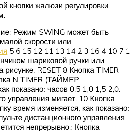
той кнопки жалюзи регулировки
м.
ание: Режим SWING может быть
 малой скорости или
ия
5 6 15 12 11 13 14 2 3 16 4 10 7 1
ончиком шариковой ручки или
а рисунке. RESET 8 Кнопка TIMER
пка N TIMER (ТАЙМЕР
 показано: часов 0,5 1,0 1,5 2,0.
го управления мигает. 10 Кнопка
у время изменяется, как показано:
на пульте дистанционного управления
ветится непрерывно.: Кнопка