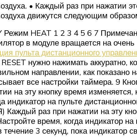
оздуха. • Каждый раз при нажатии э
воздуха движутся следующим образо
RY Режим HEAT 1 2 3 4 5 6 7 Примеч
илятор в модуле вращается на очень
ция пульта дистанционного управлен
 RESET нужно нажимать аккуратно, к
ильном направлении, как показано н
ает все настройки таймера. 9 Кно
на эту кнопку время изменяется, как
гда индикатор на пульте дистанционно
ждый раз при нажатии на эту кнопк
 • Настройте время, когда индикатор 
в течение 3 секунд, пока индикатор с