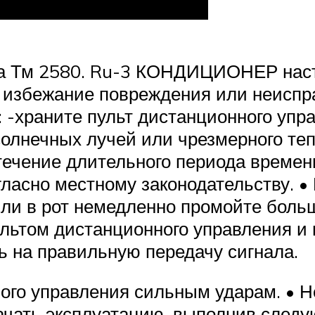
ка Тм 2580. Ru-3 КОНДИЦИОНЕР нас
збежание повреждения или неиспра
-храните пульт дистанционного управ
олнечных лучей или чрезмерного тепл
 течение длительного периода времен
гласно местному законодательству. 
а или в рот немедленно промойте бол
пультом дистанционного управления 
ь на правильную передачу сигнала.
ного управления сильным ударам. • 
чать эксплуатацию, выполнив следу