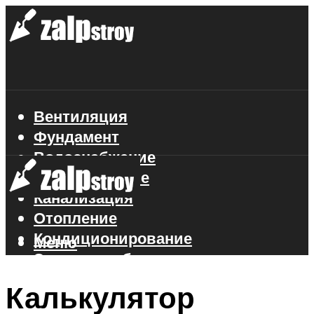
Вентиляция
Фундамент
Водоснабжение
Газоснабжение
Канализация
Отопление
Кондиционирование
Меню
Электроснабжение
Стройматериалы
Калькулятор