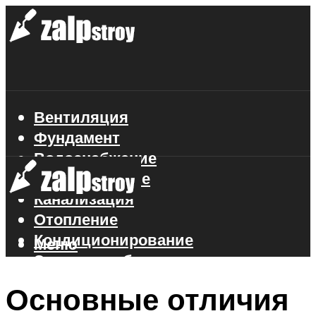
Вентиляция
Фундамент
Водоснабжение
Газоснабжение
Канализация
Отопление
Кондиционирование
Меню
Электроснабжение
Стройматериалы
Основные отличия