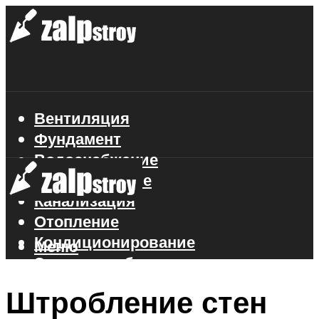
Вентиляция
Фундамент
Водоснабжение
Газоснабжение
Канализация
Отопление
Кондиционирование
Меню
Электроснабжение
Стройматериалы
Штробление стен