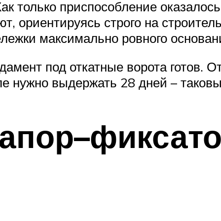
ак только приспособление оказалось
, ориентируясь строго на строител
ележки максимально ровного основан
дамент под откатные ворота готов. 
але нужно выдержать 28 дней – таков
запор–фиксат