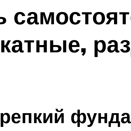
ь самостоя
ткатные, р
крепкий фунд