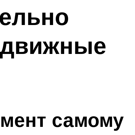
тельно
аздвижные
амент самому