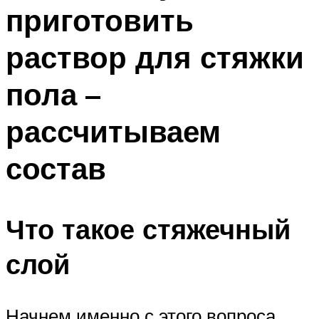
приготовить
Меню
раствор для стяжки
пола –
рассчитываем
состав
Что такое стяжечный
слой
Начнем именно с этого вопроса,