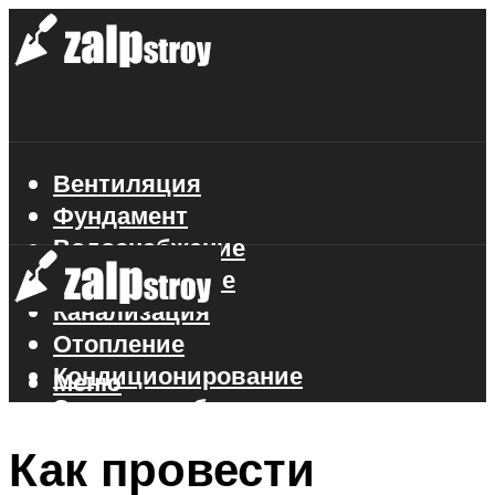
Вентиляция
Фундамент
Водоснабжение
Газоснабжение
Канализация
Отопление
Кондиционирование
Меню
Электроснабжение
Стройматериалы
Как провести