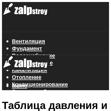
Вентиляция
Фундамент
Водоснабжение
Газоснабжение
Канализация
Отопление
Кондиционирование
Меню
Электроснабжение
Стройматериалы
Таблица давления и