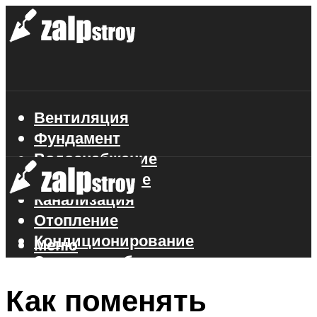
Вентиляция
Фундамент
Водоснабжение
Газоснабжение
Канализация
Отопление
Кондиционирование
Меню
Электроснабжение
Стройматериалы
Как поменять