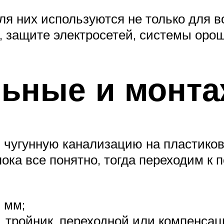
я них используются не только для в
 защите электросетей, системы ороше
льные и монт
 чугунную канализацию на пластикову
ка все понятно, тогда переходим к п
 мм;
 тройник, переходной или компенсаци