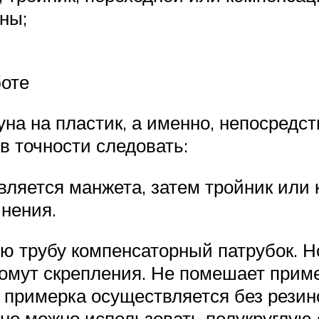
ны;
оте
на на пластик, а именно, непосредс
в точности следовать:
вляется манжета, затем тройник или 
инения.
ю трубу компенсаторный патрубок. Н
омут скрепления. Не помешает прим
, примерка осуществляется без рези
ьно можно использовать полукруглую