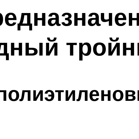
редназначе
дный тройн
полиэтиленов