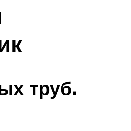
н
ик
ых труб.