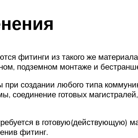
енения
тся фитинги из такого же материала 
ном, подземном монтаже и бестранш
ы при создании любого типа коммуни
ы, соединение готовых магистралей
требуется в готовую(действующую) м
менив фитинг.