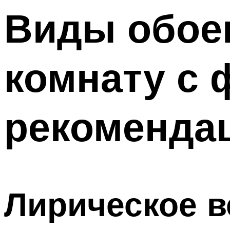
Меню
Виды обое
комнату с 
рекоменда
Лирическое в