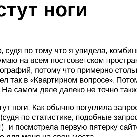
тут ноги
о, судя по тому что я увидела, комб
умаю на всем постсоветском простран
ографий, потому что примерно столь
дел так в «Квартирном вопросе». Пот
. На самом деле далеко не точно такж
ут ноги. Как обычно погуглила запр
 (судя по статистике, подобные запр
!!) и посмотрела первую пятерку са
о для меня на свои места.