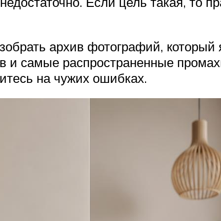
 недостаточно. Если цель такая, то п
азобрать архив фотографий, который 
в и самые распространенные промахи
читесь на чужих ошибках.