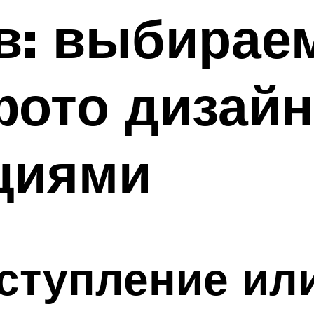
в: выбираем
фото дизай
циями
ступление или