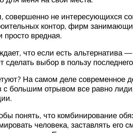
и, совершенно не интересующихся с
троительных контор, фирм занимающ
и просто вредная.
ждает, что если есть альтернатива 
т сделать выбор в пользу последнег
етуют? На самом деле современное д
ов с большим отрывом все равно ли
ции.
обы понять, что комбинирование обя
мировать человека, заставлять его см