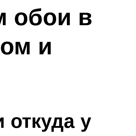
 обои в
ном и
 откуда у