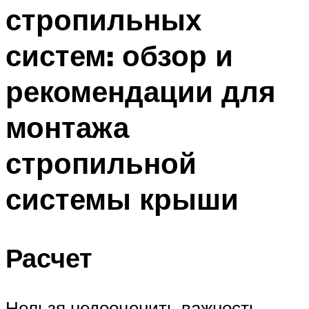
стропильных
Меню
систем: обзор и
рекомендации для
монтажа
стропильной
системы крыши
Расчет
Нельзя недооценить важность