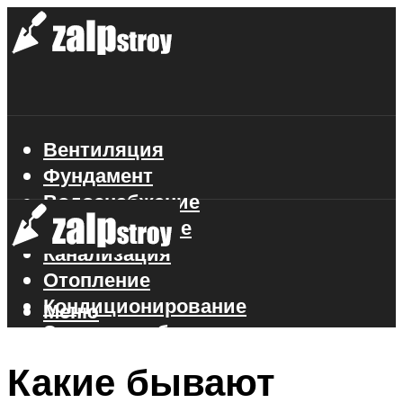
Вентиляция
Фундамент
Водоснабжение
Газоснабжение
Канализация
Отопление
Кондиционирование
Меню
Электроснабжение
Стройматериалы
Какие бывают