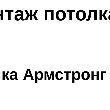
таж потолк
ка Армстронг