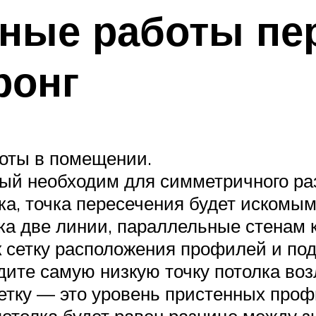
ные работы пе
ронг
боты в помещении.
орый необходим для симметричного р
ка, точка пересечения будет искомы
ка две линии, параллельные стенам 
к сетку расположения профилей и под
ите самую низкую точку потолка возл
метку — это уровень пристенных проф