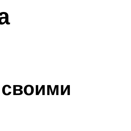
а
 своими