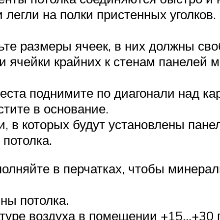
 легли на полки пристенных уголков.
ьте размеры ячеек, в них должны св
ли ячейки крайних к стенам панелей 
еста поднимите по диагонали над ка
стите в основание.
, в которых будут установлены пане
потолка.
полняйте в перчатках, чтобы минера
ны потолка.
туре воздуха в помещении +15…+30 г