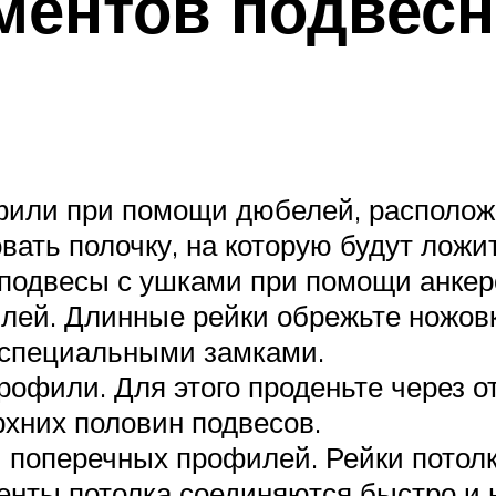
ментов подвесн
фили при помощи дюбелей, расположи
ать полочку, на которую будут ложит
е подвесы с ушками при помощи анке
ей. Длинные рейки обрежьте ножовко
 специальными замками.
рофили. Для этого проденьте через о
рхних половин подвесов.
 поперечных профилей. Рейки потол
енты потолка соединяются быстро и 