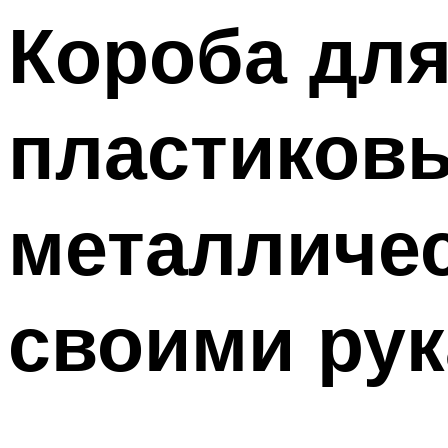
Меню
Короба для
пластиковы
металличес
своими ру