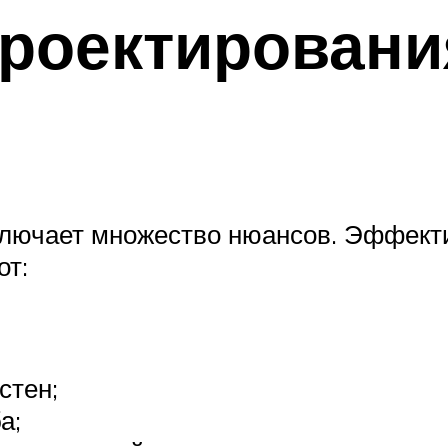
роектировани
лючает множество нюансов. Эффекти
от:
стен;
а;