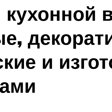
 кухонной 
е, декорат
кие и изго
ками