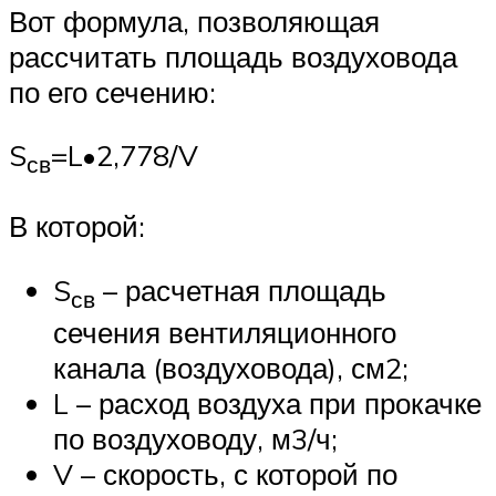
Вот формула, позволяющая
рассчитать площадь воздуховода
по его сечению:
S
=L•2,778/V
св
В которой:
S
– расчетная площадь
св
сечения вентиляционного
канала (воздуховода), см2;
L – расход воздуха при прокачке
по воздуховоду, м3/ч;
V – скорость, с которой по