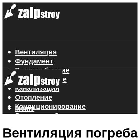
Вентиляция
Фундамент
Водоснабжение
Газоснабжение
Канализация
Отопление
Кондиционирование
Меню
Электроснабжение
Стройматериалы
Вентиляция погреба