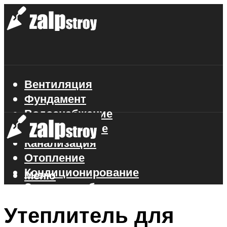
Вентиляция
Фундамент
Водоснабжение
Газоснабжение
Канализация
Отопление
Кондиционирование
Меню
Электроснабжение
Стройматериалы
Утеплитель для