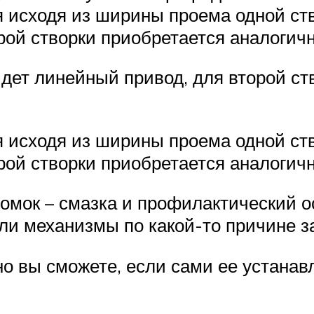
исходя из ширины проема одной ство
рой створки приобретается аналогич
йдет линейный привод, для второй с
исходя из ширины проема одной ство
рой створки приобретается аналогич
омок – смазка и профилактический о
сли механизмы по какой-то причине з
о вы сможете, если сами ее устанав