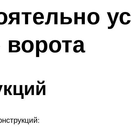
оятельно у
 ворота
укций
онструкций: