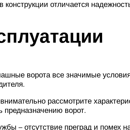
 конструкции отличается надежность
сплуатации
пашные ворота все значимые услови
дителя.
внимательно рассмотрите характерис
ь предназначению ворот.
жбы – отсутствие преград и помех на