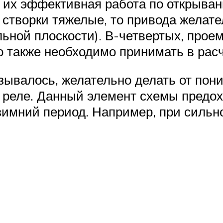
к их эффективная работа по открыва
 створки тяжелые, то привода желате
льной плоскости). В-четвертых, прое
о также необходимо принимать в расч
азывалось, желательно делать от по
 реле. Данный элемент схемы предохр
зимний период. Например, при сильн