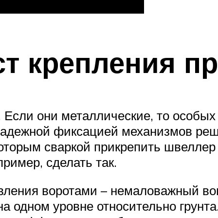
ст крепления п
 Если они металлические, то особых
надежной фиксацией механизмов реше
которым сваркой прикрепить швеллер 
ример, сделать так.
вления воротами – немаловажный во
 на одном уровне относительно грунт