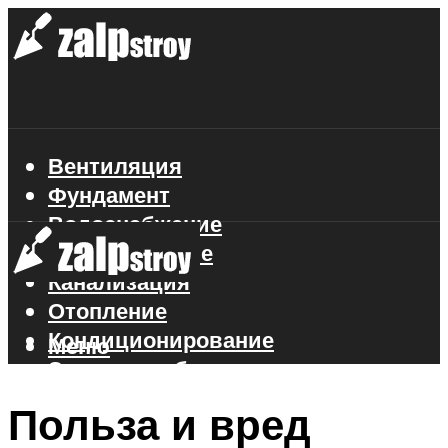
Вентиляция
Фундамент
Водоснабжение
Газоснабжение
Канализация
Отопление
Кондиционирование
Меню
Электроснабжение
Стройматериалы
Польза и вред