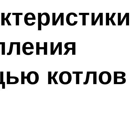
ктеристики
пления
щью котлов