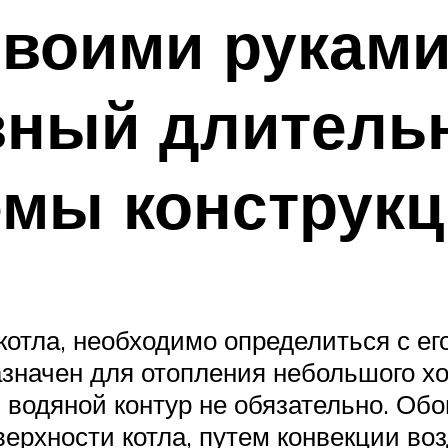
своими руками
ный длительн
емы конструк
 котла, необходимо определиться с ег
назначен для отопления небольшого х
м водяной контур не обязательно. Об
верхности котла, путем конвекции во