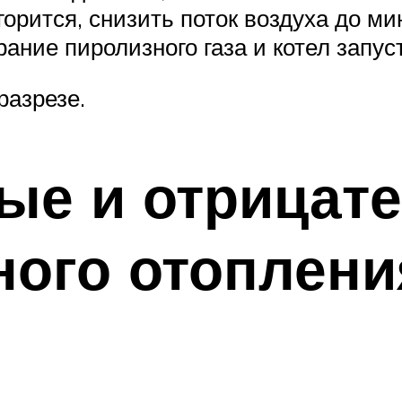
згорится, снизить поток воздуха до м
рание пиролизного газа и котел запус
разрезе.
ые и отрицат
ого отоплени