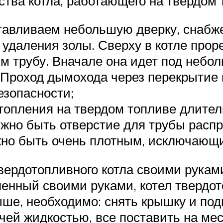
тва котла, работающего на твердом 
отавливаем небольшую дверку, снабж
 удаления золы. Сверху в котле прор
м трубу. Вначале она идет под небол
х. Проход дымохода через перекрыти
езопасности;
топления на твердом топливе длител
лжно быть отверстие для трубы распр
жно быть очень плотным, исключающ
вердотопливного котла своими рукам
ленный своими руками, котел твердо
ше, необходимо: снять крышку и подн
чей жидкостью, все поставить на ме