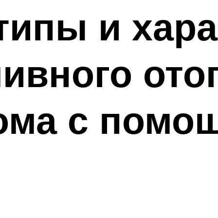
ипы и хара
ивного ото
ома с помо