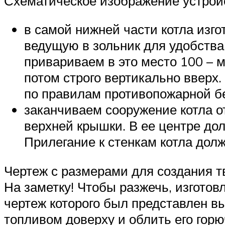
Схематическое изображение устройс
в самой нижней части котла изг
ведущую в зольник для удобства
привариваем в это место 100 – м
потом строго вертикально ввер
по правилам противопожарной б
заканчиваем сооружение котла о
верхней крышки. В ее центре до
Прилегание к стенкам котла дол
Чертеж с размерами для создания т
На заметку! Чтобы разжечь, изготов
чертеж которого был представлен вы
топливом доверху и облить его горю