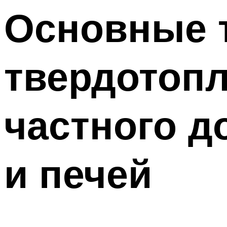
Меню
Основные т
твердотопл
частного д
и печей