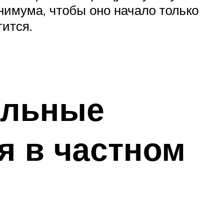
инимума, чтобы оно начало только
тится.
ельные
я в частном