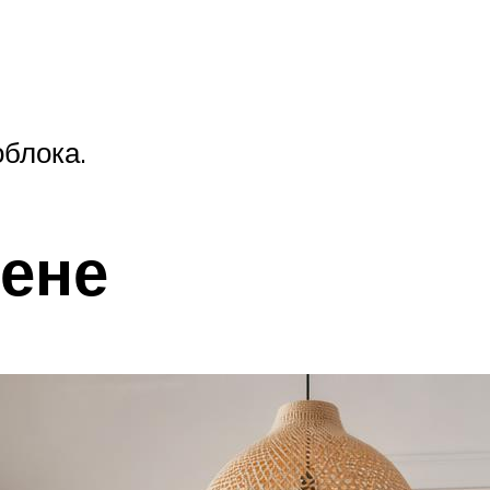
облока.
тене