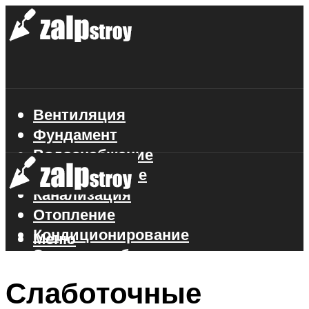
Вентиляция
Фундамент
Водоснабжение
Газоснабжение
Канализация
Отопление
Кондиционирование
Меню
Электроснабжение
Стройматериалы
Слаботочные