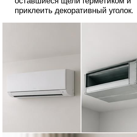
оставшиеся щели герметиком и
приклеить декоративный уголок.