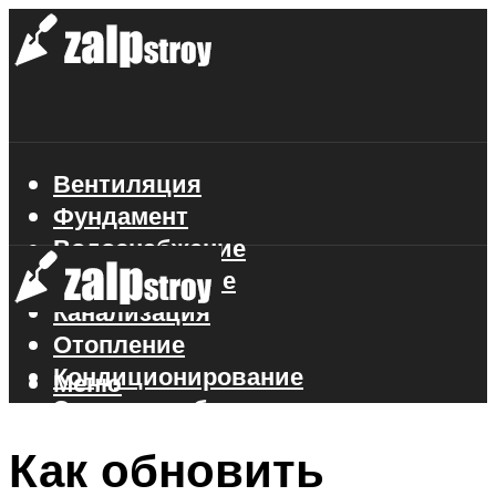
Вентиляция
Фундамент
Водоснабжение
Газоснабжение
Канализация
Отопление
Кондиционирование
Меню
Электроснабжение
Стройматериалы
Как обновить