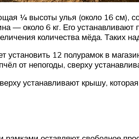
ющая ¼ высоты улья (около 16 см), с
зина — около 6 кг. Его устанавливают
величения количества мёда. Таких на
ет установить 12 полурамок в магази
пчёл от непогоды, сверху устанавлив
сверху устанавливают крышу, которая
и рамками оставляют свободное прос