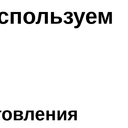
используем
товления