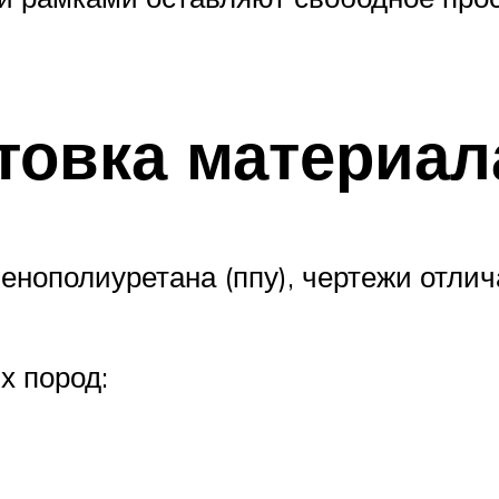
товка материал
енополиуретана (ппу), чертежи отлич
х пород: