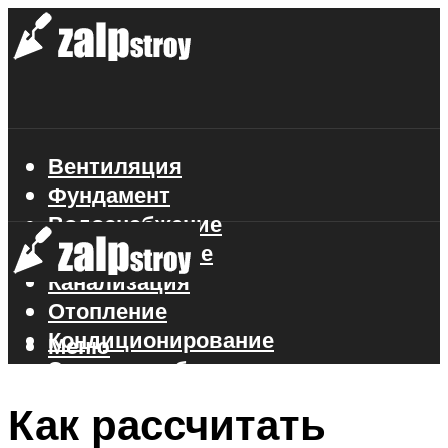
Вентиляция
Фундамент
Водоснабжение
Газоснабжение
Канализация
Отопление
Кондиционирование
Меню
Электроснабжение
Стройматериалы
Как рассчитать