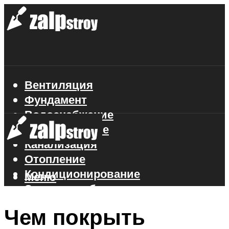
Вентиляция
Фундамент
Водоснабжение
Газоснабжение
Канализация
Отопление
Кондиционирование
Меню
Электроснабжение
Стройматериалы
Чем покрыть