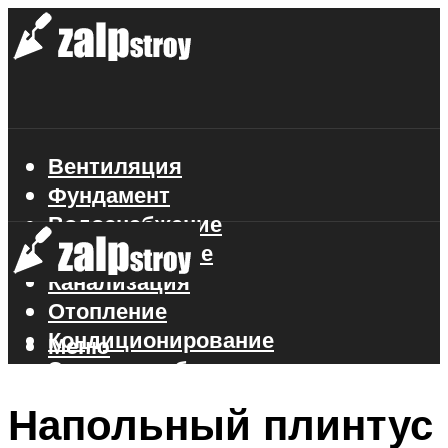
Вентиляция
Фундамент
Водоснабжение
Газоснабжение
Канализация
Отопление
Кондиционирование
Меню
Электроснабжение
Стройматериалы
Напольный плинтус