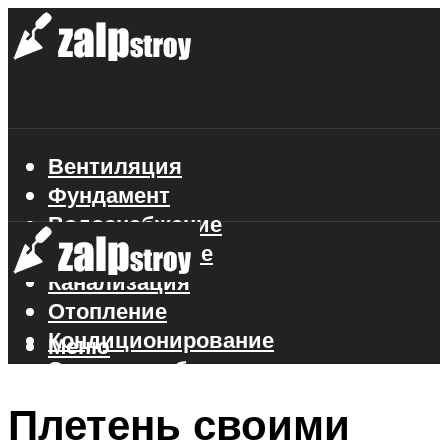
Вентиляция
Фундамент
Водоснабжение
Газоснабжение
Канализация
Отопление
Кондиционирование
Меню
Электроснабжение
Стройматериалы
Плетень своими