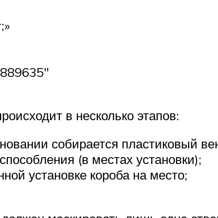
;»
5889635″
роисходит в несколько этапов:
сновании собирается пластиковый вен
пособления (в местах установки);
ной установке короба на место;