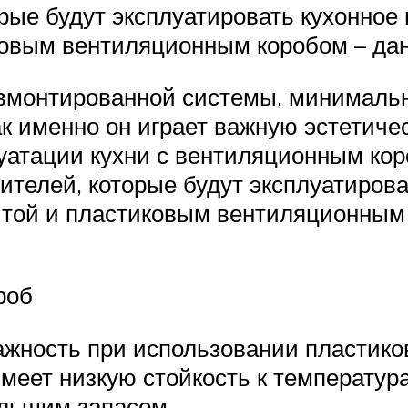
рые будут эксплуатировать кухонное
овым вентиляционным коробом – дан
 вмонтированной системы, минимальн
ак именно он играет важную эстетиче
луатации кухни с вентиляционным ко
телей, которые будут эксплуатирова
итой и пластиковым вентиляционным 
роб
ажность при использовании пластик
меет низкую стойкость к температура
ольшим запасом