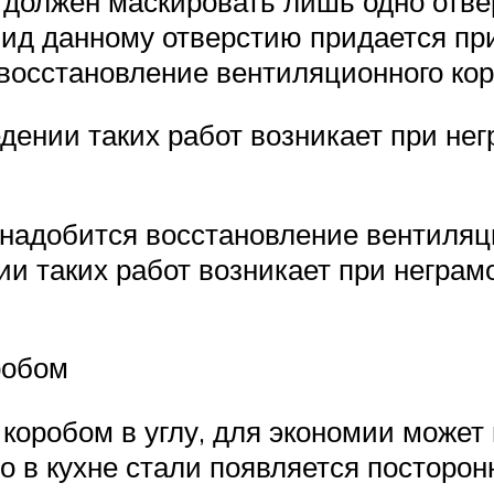
б должен маскировать лишь одно отве
вид данному отверстию придается пр
 восстановление вентиляционного кор
едении таких работ возникает при не
надобится восстановление вентиляци
ии таких работ возникает при неграм
робом
 коробом в углу, для экономии может
то в кухне стали появляется посторон