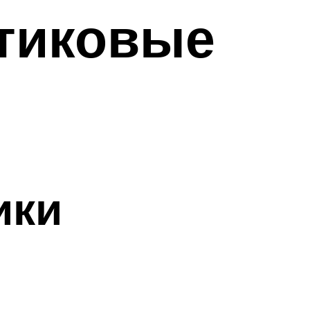
тиковые
ики