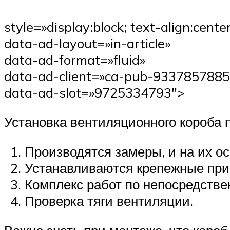
style=»display:block; text-align:center
data-ad-layout=»in-article»
data-ad-format=»fluid»
data-ad-client=»ca-pub-933785788
data-ad-slot=»9725334793″>
Установка вентиляционного короба п
Производятся замеры, и на их о
Устанавливаются крепежные прис
Комплекс работ по непосредствен
Проверка тяги вентиляции.