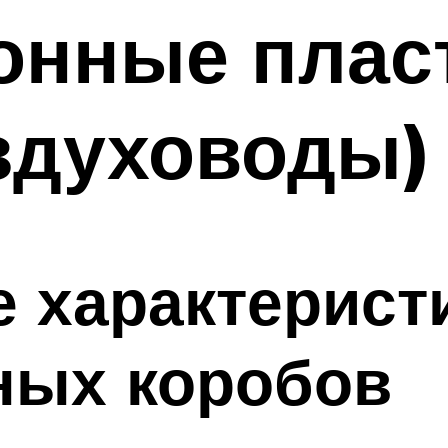
онные плас
здуховоды)
е характерист
ных коробов