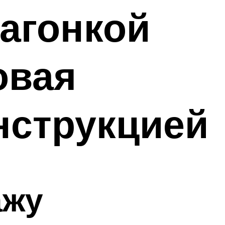
вагонкой
овая
нструкцией
ажу