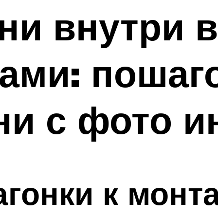
ни внутри 
ами: пошаг
ни с фото и
агонки к монт