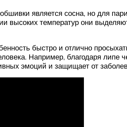
бшивки является сосна, но для парил
ии высоких температур они выделяют
енность быстро и отлично просыхать
еловека. Например, благодаря липе 
тивных эмоций и защищает от заболе