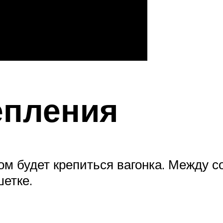
епления
ом будет крепиться вагонка. Между с
шетке.