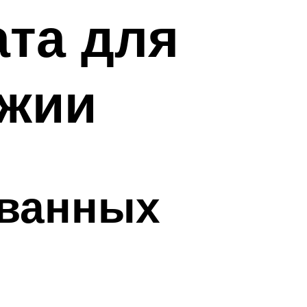
та для
джии
ованных