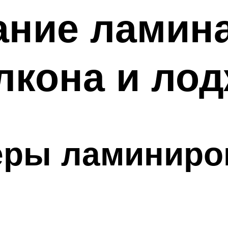
ание ламина
лкона и ло
еры ламинир