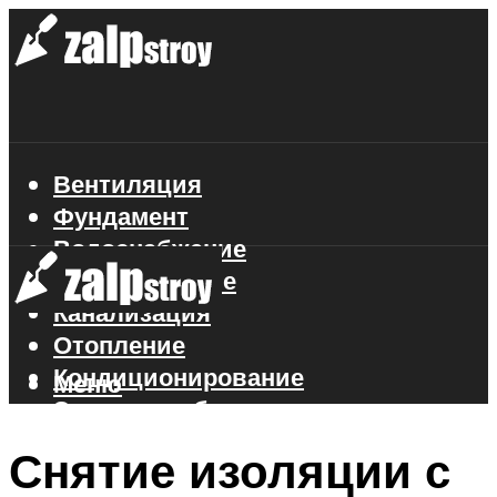
Вентиляция
Фундамент
Водоснабжение
Газоснабжение
Канализация
Отопление
Кондиционирование
Меню
Электроснабжение
Стройматериалы
Снятие изоляции с