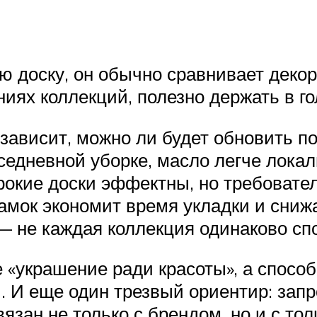
ую доску, он обычно сравнивает деко
ниях коллекций, полезно держать в г
зависит, можно ли будет обновить п
седневной уборке, масло легче локал
кие доски эффектны, но требовател
мок экономит время укладки и снижа
 не каждая коллекция одинаково спо
 «украшение ради красоты», а спосо
. И еще один трезвый ориентир: запр
вязан не только с брендом, но и с то