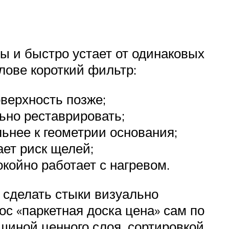
ры и быстро устает от одинаковых
олове короткий фильтр:
оверхность позже;
ьно реставрировать;
ьнее к геометрии основания;
ет риск щелей;
койно работает с нагревом.
б сделать стыки визуально
ос «паркетная доска цена» сам по
лщиной ценного слоя, сортировкой