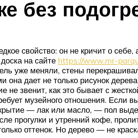
е без подогр
едкое свойство: он не кричит о себе,
 доска на сайте
https://www.mr-parqu
ебель уже меняли, стены перекрашива
ми она дает не только рисунок дерев
ие не звенит, как это бывает с жест
ребует музейного отношения. Если в
крытие — лак или масло, — пол выде
осле прогулки и утренний кофе, прол
только оттенок. Но дерево — не крас