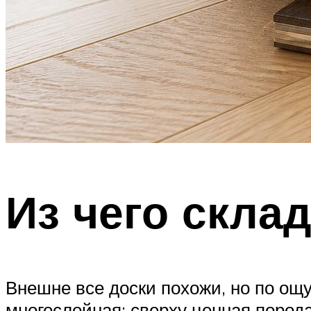
Из чего скла
Внешне все доски похожи, но по ощ
многослойная: сверху ценная пород