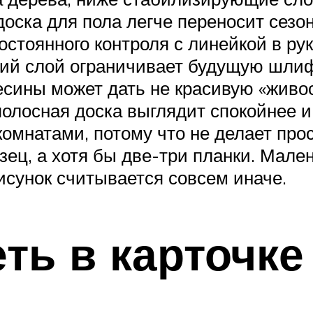
 доска для пола легче переносит сез
постоянного контроля с линейкой в ру
ний слой ограничивает будущую шлиф
весины может дать не красивую «живо
олосная доска выглядит спокойнее и
омнатами, потому что не делает про
зец, а хотя бы две-три планки. Мале
исунок считывается совсем иначе.
ть в карточке