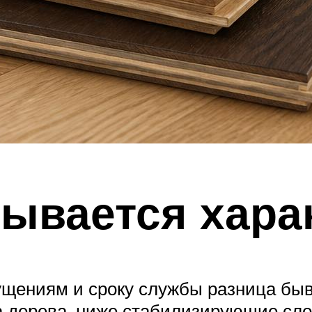
дывается хара
ущениям и сроку службы разница быв
а дерева, ниже стабилизирующие сло