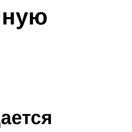
нную
ается