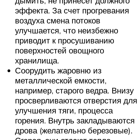
дымить, не принесет должного
эффекта. За счет прогревания
воздуха смена потоков
улучшается, что неизбежно
приводит к просушиванию
поверхностей овощного
хранилища.
Соорудить жаровню из
металлической емкости,
например, старого ведра. Внизу
просверливаются отверстия для
улучшения тяги, процесса
горения. Внутрь закладываются
дрова (желательно березовые).