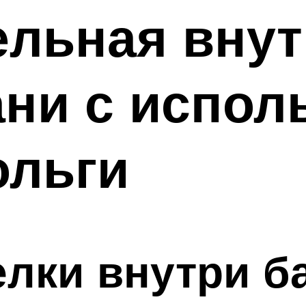
ельная вну
ни с испол
ольги
елки внутри б