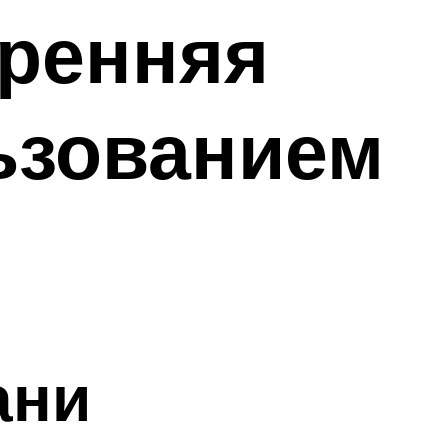
тренняя
ьзованием
ани