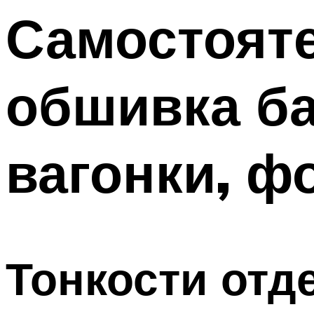
Меню
Самостоят
обшивка ба
вагонки, ф
Тонкости отд