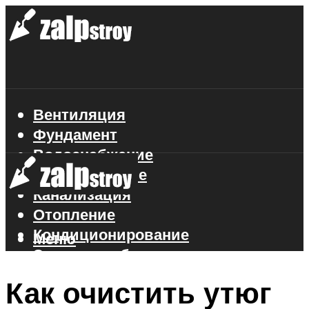
Вентиляция
Фундамент
Водоснабжение
Газоснабжение
Канализация
Отопление
Кондиционирование
Меню
Электроснабжение
Стройматериалы
Как очистить утюг