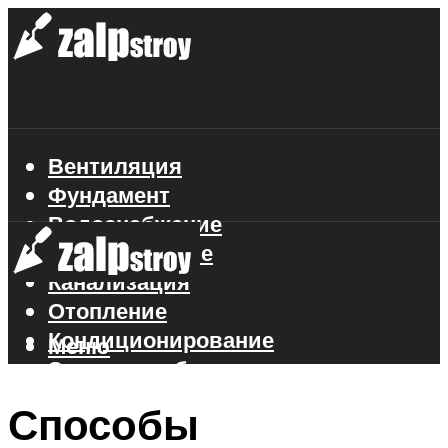
Вентиляция
Фундамент
Водоснабжение
Газоснабжение
Канализация
Отопление
Кондиционирование
Меню
Электроснабжение
Стройматериалы
Способы