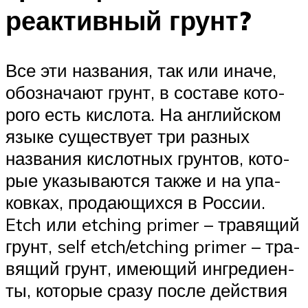
реактивный грунт?
Все эти назва­ния, так или ина­че,
обо­зна­ча­ют грунт, в соста­ве кото­
ро­го есть кис­ло­та. На англий­ском
язы­ке суще­ству­ет три раз­ных
назва­ния кис­лот­ных грун­тов, кото­
рые ука­зы­ва­ют­ся так­же и на упа­
ков­ках, про­да­ю­щих­ся в Рос­сии.
Etch или etching primer – тра­вя­щий
грунт, self etch/etching primer – тра­
вя­щий грунт, име­ю­щий ингре­ди­ен­
ты, кото­рые сра­зу после дей­ствия