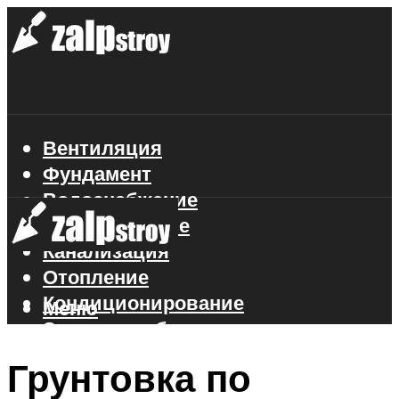
Вентиляция
Фундамент
Водоснабжение
Газоснабжение
Канализация
Отопление
Кондиционирование
Меню
Электроснабжение
Стройматериалы
Грунтовка по