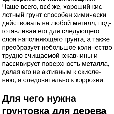
Чаще все­го, всё же, хоро­ший кис­
лот­ный грунт спо­со­бен хими­че­ски
дей­ство­вать на любой металл, под­
го­тав­ли­вая его для сле­ду­ю­ще­го
слоя напол­ня­ю­ще­го грун­та, а так­же
пре­об­ра­зу­ет неболь­шое коли­че­ство
труд­но счи­ща­е­мой ржав­чи­ны и
пас­си­ви­ру­ет поверх­ность метал­ла,
делая его не актив­ным к окис­ле­
нию, а сле­до­ва­тель­но к коррозии.
Для чего нужна
грунтовка для дерева