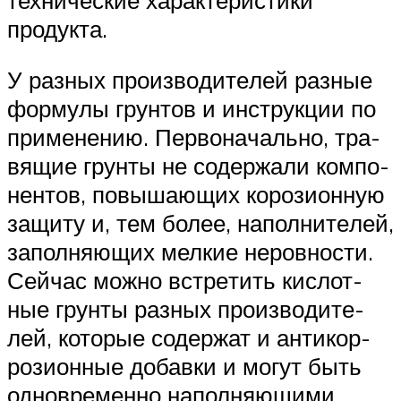
продукта.
У раз­ных про­из­во­ди­те­лей раз­ные
фор­му­лы грун­тов и инструк­ции по
при­ме­не­нию. Пер­во­на­чаль­но, тра­
вя­щие грун­ты не содер­жа­ли ком­по­
нен­тов, повы­ша­ю­щих коро­зи­он­ную
защи­ту и, тем более, напол­ни­те­лей,
запол­ня­ю­щих мел­кие неров­но­сти.
Сей­час мож­но встре­тить кис­лот­
ные грун­ты раз­ных про­из­во­ди­те­
лей, кото­рые содер­жат и анти­кор­
ро­зи­он­ные добав­ки и могут быть
одно­вре­мен­но напол­ня­ю­щи­ми.