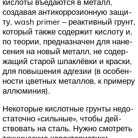
кис­ло­ты въеда­ют­ся в металл,
созда­вая анти­кор­ро­зи­он­ную защи­
ту, wash primer – реак­тив­ный грунт,
кото­рый так­же содер­жит кис­ло­ту и,
по тео­рии, пред­на­зна­чен для нане­
се­ния на новый металл, не содер­
жа­щий ста­рой шпа­клёв­ки и крас­ки,
для повы­ше­ния адге­зии (в осо­бен­
но­сти цвет­ных метал­лов, к при­ме­ру
аллюминия).
Неко­то­рые кис­лот­ные грун­ты недо­
ста­точ­но «силь­ные», что­бы дей­
ство­вать на сталь. Нуж­но смот­реть
тех­ни­че­ские харак­те­ри­сти­ки