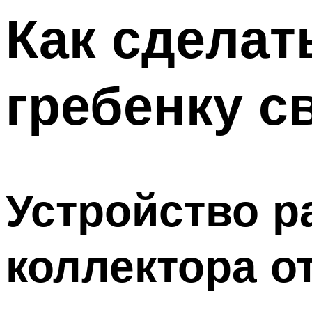
Меню
Как сделат
гребенку с
Устройство р
коллектора о