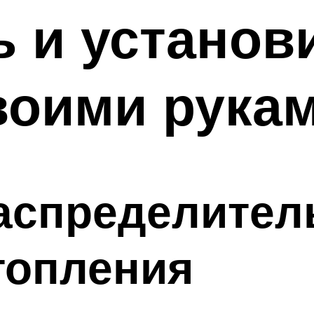
ь и установ
воими рука
аспределител
топления