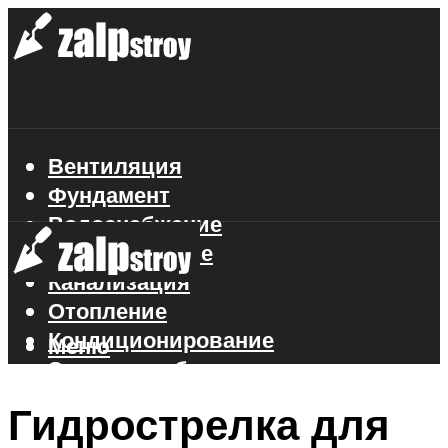
Вентиляция
Фундамент
Водоснабжение
Газоснабжение
Канализация
Отопление
Кондиционирование
Меню
Электроснабжение
Стройматериалы
Гидрострелка для