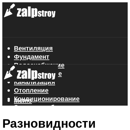
Вентиляция
Фундамент
Водоснабжение
Газоснабжение
Канализация
Отопление
Кондиционирование
Меню
Электроснабжение
Стройматериалы
Разновидности