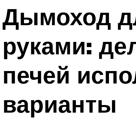
Меню
Дымоход д
руками: д
печей испо
варианты