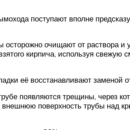
дымохода поступают вполне предска
ы осторожно очищают от раствора и 
взятого кирпича, используя свежую с
ладки её восстанавливают заменой о
 трубе появляются трещины, через к
ях внешнюю поверхность трубы над к