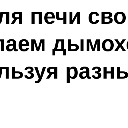
ля печи св
елаем дымо
льзуя разн