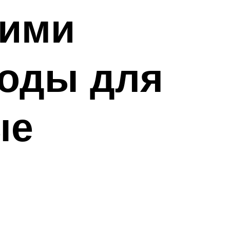
оими
ходы для
ые