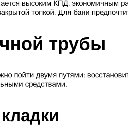
ичается высоким КПД, экономичным р
закрытой топкой. Для бани предпочти
ичной трубы
ожно пойти двумя путями: восстанови
льными средствами.
 кладки