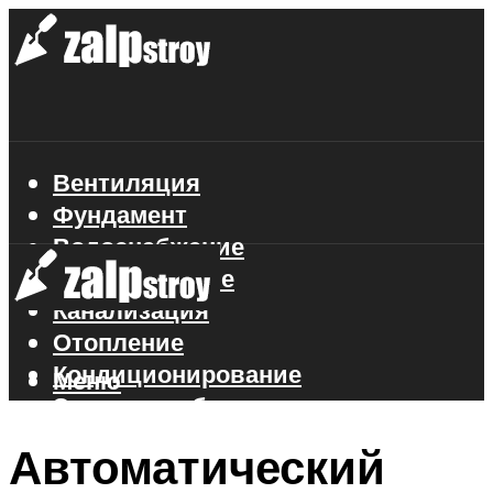
Вентиляция
Фундамент
Водоснабжение
Газоснабжение
Канализация
Отопление
Кондиционирование
Меню
Электроснабжение
Стройматериалы
Автоматический