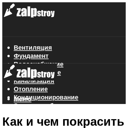
Вентиляция
Фундамент
Водоснабжение
Газоснабжение
Канализация
Отопление
Кондиционирование
Меню
Электроснабжение
Стройматериалы
Как и чем покрасить