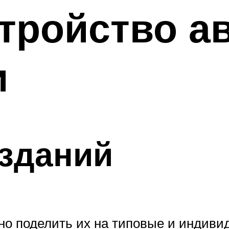
стройство а
и
зданий
но поделить их на типовые и индив