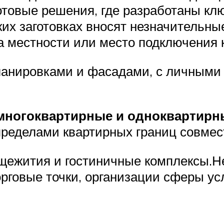
отовые решения, где разработаны к
ких заготовках вносят незначительны
а местности или место подключения к
ланировками и фасадами, с личными
многоквартирные и одноквартирн
пределами квартирных границ совме
щежития и гостиничные комплексы.Не
рговые точки, организации сферы усл