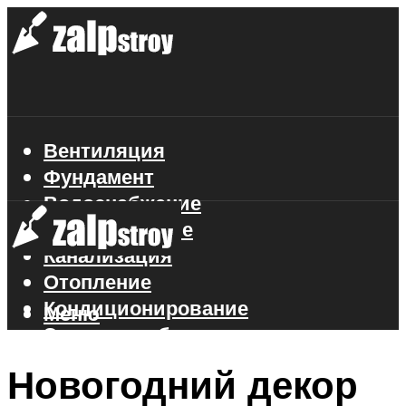
Вентиляция
Фундамент
Водоснабжение
Газоснабжение
Канализация
Отопление
Кондиционирование
Меню
Электроснабжение
Стройматериалы
Новогодний декор