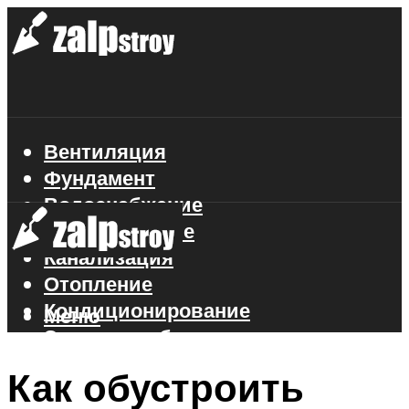
Вентиляция
Фундамент
Водоснабжение
Газоснабжение
Канализация
Отопление
Кондиционирование
Меню
Электроснабжение
Стройматериалы
Как обустроить