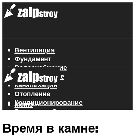
Вентиляция
Фундамент
Водоснабжение
Газоснабжение
Канализация
Отопление
Кондиционирование
Меню
Электроснабжение
Стройматериалы
Время в камне: